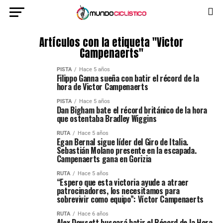
Artículos con la etiqueta "Victor
Campenaerts"
PISTA
Hace 5 años
Filippo Ganna sueña con batir el récord de la
hora de Victor Campenaerts
PISTA
Hace 5 años
Dan Bigham bate el récord británico de la hora
que ostentaba Bradley Wiggins
RUTA
Hace 5 años
Egan Bernal sigue líder del Giro de Italia.
Sebastián Molano presente en la escapada.
Campenaerts gana en Gorizia
RUTA
Hace 5 años
“Espero que esta victoria ayude a atraer
patrocinadores, los necesitamos para
sobrevivir como equipo”: Víctor Campenaerts
RUTA
Hace 6 años
Alex Dowsett buscará batir el Récord de la Hora