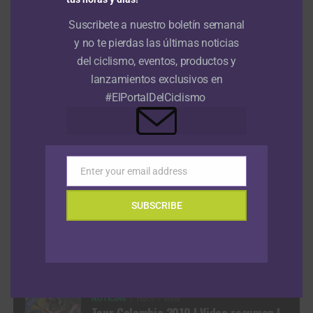
Suscribete a nuestro boletín semanal
VIDEOS
y no te pierdas las últimas noticias
del ciclismo, eventos, productos y
lanzamientos exclusivos en
#ElPortalDelCiclismo
Enter your email address
Email
NOTICIAS
Hace 1 mes
SUBSCRIBE
NOTICIAS
Hace 1 mes
Episodio 1: Tour de Francia 2026
Previo: Analizamos el formato de la
contrarreloj por equipos
NOTICIAS
Hace 7 años
Tour Colombia 2019 | Video resumen |