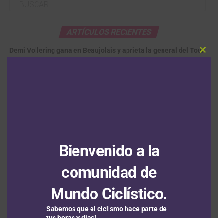
ARTÍCULOS RECIENTES
Demi Vollering gana en Beaujolais y aprieta la general del Tour
Clos
de Francia Femenino
5 agosto, 2026
this
modu
Santiago Umba permanece en el segundo cajón del podio en el
Tour de Kahramanmaraş tras la segunda jornada
5 agosto, 2026
Julius Johansen sale victorioso en el prólogo de la Vuelta a
Portugal; Adrián Bustamante el mejor colombiano
5 agosto,
2026
Bienvenido a la
Vuelta a Burgos: Oscar Onley gana la segunda etapa y le
comunidad de
arrebata el liderato a Matthew Brennan
5 agosto, 2026
Mundo Ciclístico.
Jonathan Milan también se queda con el tercer duelo de
velocistas en el Tour de Polonia
5 agosto, 2026
Sabemos que el ciclismo hace parte de
tus horas y dias!