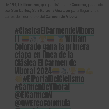
de
194,1 kilómetros
, que partirá desde
Cocorná,
pasando
por
San Carlos, San Rafael y Guatapé
para llegar a las
calles del municipio del
Carmen de Viboral
.
#ClasicaElCarmendeVibora
l
|
William
Colorado gana la primera
etapa en línea de la
Clásica El Carmen de
Viboral 2024
#ElPortalDelCiclismo
#CarmenDeViboral
@ElCarmenV
@GWErcoColombia