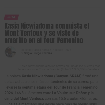
La carrera turca terminó siendo un monólogo del equipo
— Mundo Ciclístico (@mundociclistico)
August 7, 2026
italiano
Solution Tech NIPPO Rali
, que ganó las cuatro
etapas en disputa, una con el ucraniano
Kyrylo Tsarenko
,
RUTA
otra con el colombiano
Santiago Umba
y dos más con el
Kasia Niewiadoma conquista el
serbio
Dušan Rajović
.
Mont Ventoux y se viste de
amarillo en el Tour Femenino
Publicado
Hace 8 horas
el
7 agosto, 2026
Por
Sergio Urrego Pedraza
Kasia Niewiadoma alzó los brazos en uno de los puertos más
legendarios del Tour de Francia. (Foto © A.S.O / Billy Ceusters)
La polaca
Kasia Niewiadoma (Canyon-SRAM)
firmó una
Santiago Mesa, ganador de la segunda etapa en línea de
de las actuaciones más contundentes de su carrera para
la Vuelta a Portugal 2026. (Foto Volta a Portugal ©
llevarse la
séptima etapa del Tour de Francia Femenino
Reproducción RTP)
2026
, 146,8 kilómetros entre
La Voulte-sur-Rhône y la
cima del Mont Ventoux
, con sus 15.6 crueles kilómetros.
Santiago Umba, en el podio del Tour de Kahramanmaraş
Volta a Portugal em Bicicleta (2.1)
El paisaje marciano que desde hace más de medio siglo