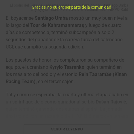
COLOMBIANAAAAA!!
El podio del Tour de Kahramanmaraş 2026 terminó con Santiago Umba
Gracias, no quiero ser parte de la comunidad
2° y Kyrylo Tsarenko 1°. (Foto © Solution Tech NIPPO Rali)
Santiago Mesa
El boyacense
Santiago Umba
mostró un muy buen nivel a
lo largo del
Tour de Kahramanmaraş
y luego de cuatro
(Anicolor) GANÓ en un
días de competencia, terminó subcampeón a solo 2
cerrado sprint la etapa
segundos del ganador de la carrera turca del calendario
UCI, que cumplió su segunda edición.
de la Vuelta a Portugal
2026 (Sines › Albufeira,
Los puestos de honor los completaron su compañero de
180.4 Kms)
equipo, el ucraniano
Kyrylo Tsarenko
, quien terminó en
los más alto del podio y el estonio
Rein Taaramäe (Kinan
#VamosEscarabajos
Racing Team),
en el tercer cajón.
#CiclismoColombiano
Tal y como se esperaba, la cuarta y última etapa acabó en
#Colombia
un sprint que dejó como ganador al serbio
Dušan Rajović
,
quien terminó ganando dos etapas al sprint. La jornada
final contó con un recorrido de 110,8 kilómetros en terreno
©️
@cyclingontnt
…
en su mayoró llano.
SEGUIR LEYENDO