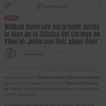
RUTA
William Colorado sorprende desde
la fuga en la Clásica del Carmen de
Viboral; Jefferson Ruiz sigue líder
Publicado
Hace 2 años
el
1 agosto, 2024
Por
Redacción RMC
William Colorado, ganador de la primera etapa en la Clásica El Carmen de
Viboral 2024. (Foto Anderson Bonilla © RMC)
En gran actuación,
William Colorado (GW Erco Shimano)
ganó la primera etapa en línea de la
Clásica del Carmen
de Viboral
tras imponerse en solitario en un circuito en el
oriente antioqueño.
El corredor risaraldense se llevó el triunfo, tras recorrer