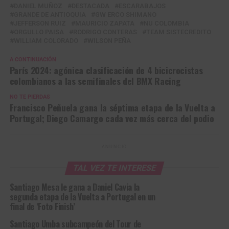
DANIEL MUÑOZ
DESTACADA
ESCARABAJOS
GRANDE DE ANTIOQUIA
GW ERCO SHIMANO
JEFFERSON RUIZ
MAURICIO ZAPATA
NU COLOMBIA
ORGULLO PAISA
RODRIGO CONTERAS
TEAM SISTECREDITO
WILLIAM COLORADO
WILSON PEÑA
A CONTINUACIÓN
París 2024: agónica clasificación de 4 bicicrocistas
colombianos a las semifinales del BMX Racing
NO TE PIERDAS
Francisco Peñuela gana la séptima etapa de la Vuelta a
Portugal; Diego Camargo cada vez más cerca del podio
ANUNCIO
TAL VEZ TE INTERESE
Santiago Mesa le gana a Daniel Cavia la
segunda etapa de la Vuelta a Portugal en un
final de ‘Foto Finish’
Santiago Umba subcampeón del Tour de