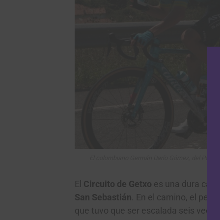
El colombiano Germán Darío Gómez, del Polti Kom
El
Circuito de Getxo
es una dura carre
San Sebastián
. En el camino, el pel
que tuvo que ser escalada seis veces