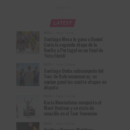
ANUNCIO
LATEST
RUTA
Hace 1 hora
Santiago Mesa le gana a Daniel
Cavia la segunda etapa de la
Vuelta a Portugal en un final de
‘Foto Finish’
RUTA
Hace 2 horas
Santiago Umba subcampeón del
Tour de Kahramanmaraş; su
equipo ganó las cuatro etapas en
disputa
RUTA
Hace 3 horas
Kasia Niewiadoma conquista el
Mont Ventoux y se viste de
amarillo en el Tour Femenino
RUTA
Hace 4 horas