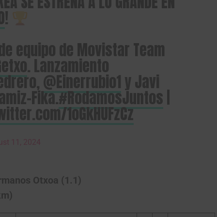
EA SE ESTRENA A LO GRANDE EN
O
!
 de equipo de Movistar Team
Gracias, no quiero ser parte de la comunidad
Getxo
. Lanzamiento
Pedrero,
@Einerrubio1
y Javi
amiz-Fika.
#RodamosJuntos
|
twitter.com/1oGkHUFzCz
st 11, 2024
rmanos Otxoa (1.1)
km)