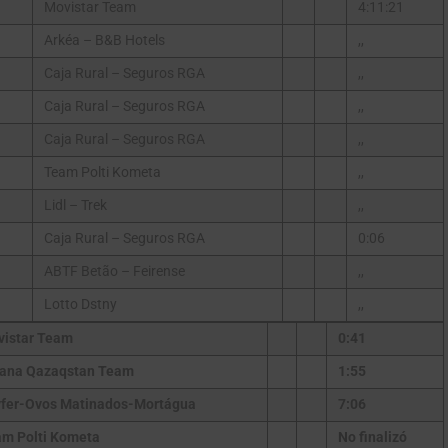
Movistar Team
4:11:21
Arkéa – B&B Hotels
,,
Caja Rural – Seguros RGA
,,
Caja Rural – Seguros RGA
,,
Caja Rural – Seguros RGA
,,
Team Polti Kometa
,,
Lidl – Trek
,,
Caja Rural – Seguros RGA
0:06
ABTF Betão – Feirense
,,
Lotto Dstny
,,
vistar Team
0:41
tana Qazaqstan Team
1:55
fer-Ovos Matinados-Mortágua
7:06
m Polti Kometa
No finalizó