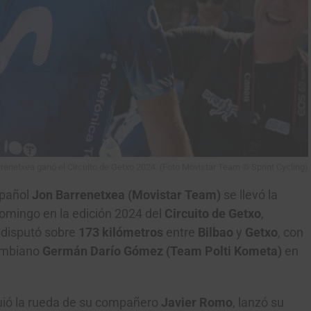
renetxea ganó el Circuito de Getxo 2024. (Foto Movistar Team © Sprint Cycling)
spañol
Jon Barrenetxea (Movistar Team)
se llevó la
domingo en la edición 2024 del
Circuito de Getxo
,
 disputó sobre
173 kilómetros
entre
Bilbao
y
Getxo
, con
lombiano
Germán Darío Gómez (Team Polti Kometa)
en
uió la rueda de su compañero
Javier Romo
, lanzó su