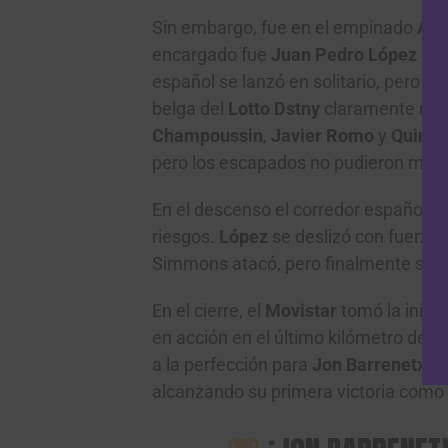
Sin embargo, fue en el empinado
Alt
encargado fue
Juan Pedro López
(Li
español se lanzó en solitario, pero e
belga del
Lotto Dstny
claramente most
Champoussin
,
Javier Romo
y
Quinn
pero los escapados no pudieron mant
En el descenso el corredor español d
riesgos.
López
se deslizó con fuerza 
Simmons atacó, pero finalmente se n
En el cierre, el
Movistar
tomó la inici
en acción en el último kilómetro de la
a la perfección para
Jon Barrenetxea
alcanzando su primera victoria como 