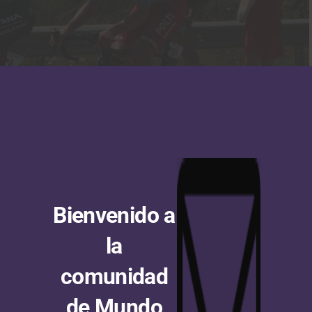
Bienvenido a
eta, gran protagonista de la fuga del día. (Foto Polti Kometa © Sprint Cycling)
la
ra de un día que se celebra al día siguiente de la
Clásica
comunidad
otón se encontró con una exigente subida categorizada
.
de Mundo