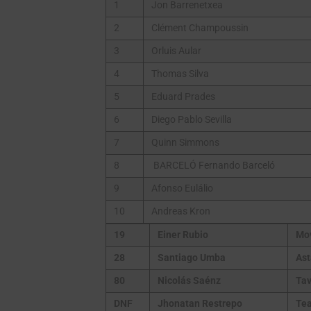
1
Jon Barrenetxea
2
Clément Champoussin
3
Orluis Aular
4
Thomas Silva
5
Eduard Prades
6
Diego Pablo Sevilla
7
Quinn Simmons
8
BARCELÓ Fernando Barceló
9
Afonso Eulálio
10
Andreas Kron
19
Einer Rubio
Mo
28
Santiago Umba
As
80
Nicolás Saénz
Tav
DNF
Jhonatan Restrepo
Tea