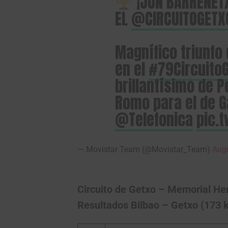
¡JON BARRENETX
EL
@CIRCUITOGETX
Magnífico triunfo
en el
#79Circuito
brillantísimo de 
Romo para el de G
@Telefonica
pic.
— Movistar Team (@Movistar_Team)
Augu
Circuito de Getxo – Memorial He
Resultados Bilbao – Getxo (173 