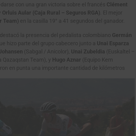
edarse con una gran victoria sobre el francés
Clément
y
Orluis Aular (Caja Rural – Seguros RGA)
. El mejor
ar Team)
en la casilla 19° a 41 segundos del ganador.
 destacó la presencia del pedalista colombiano
Germán
que hizo parte del grupo cabecero junto a
Unai Esparza
 Johansen
(Sabgal / Anicolor),
Unai Zubeldia
(Euskaltel –
a Qazaqstan Team), y
Hugo Aznar
(Equipo Kern
on en punta una importante cantidad de kilómetros