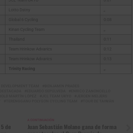
JCL Team UKYO
0:07
Lotto Dstny
,,
Global 6 Cycling
0:08
Kinan Cycling Team
,,
Thailand
0:11
Team Hrinkow Advarics
0:12
Team Hrinkow Advarics
0:13
Trinity Racing
,,
 DEVELOPMENT TEAM
BENJAMÍN PRADES
DESTACADA
EDUARDO SEPÚLVEDA
ENRICO ZANONCELLO
ROLD MARTÍN LÓPEZ
JCL TEAM UKYO
JEROEN MEIJERS
Y
TERENGGANU POLYGON CYCLING TEAM
TOUR DE TAIWÁN
A CONTINUACIÓN
 5 de
Juan Sebastián Molano gana de forma