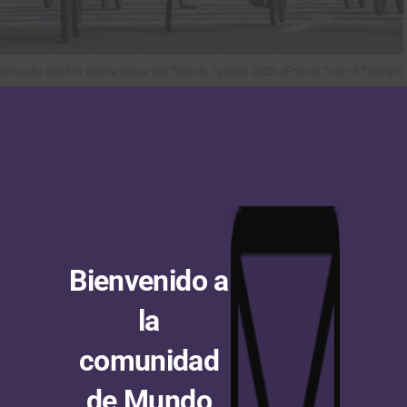
noncello ganó la última etapa del Tour de Taiwán 2023. (Foto © Tour of Taiwán)
que ganó
Enrico Zanoncello
. El italiano, de 25 años, le
Okamoto
(Aisan Racing Team)
y al austriaco Stefan
colombiano
Andrés Camilo Gómez (Trinity Racing)
llegó
illa 29° con el mismo tiempo del ganador.
el neerlandés
Jeroen Meijers
se quedó con el titulo de la
ñoles
Jordi López
del
Equipo Kern Pharma
a un segundo
Bienvenido a
a 7 segundos. Mientras que, el escarabajo
Andrés
ó dos posiciones y terminó en el puesto 10° de la
la
de
Meijers
.
comunidad
 pasado del equipo de entrenamiento del
Rabobank
,
de Mundo
rera. El corredor de Países Bajos también ganó hace