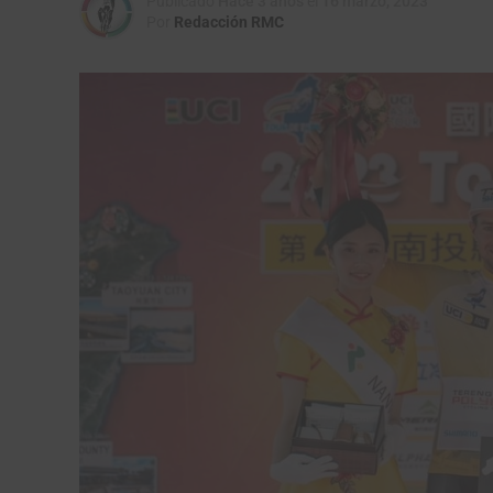
Publicado
Hace 3 años
el
16 marzo, 2023
Por
Redacción RMC