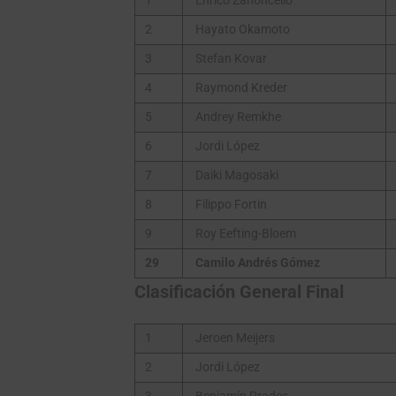
1
Enrico Zanoncello
2
Hayato Okamoto
3
Stefan Kovar
4
Raymond Kreder
5
Andrey Remkhe
6
Jordi López
7
Daiki Magosaki
8
Filippo Fortin
9
Roy Eefting-Bloem
29
Camilo Andrés Gómez
Clasificación General Final
1
Jeroen Meijers
2
Jordi López