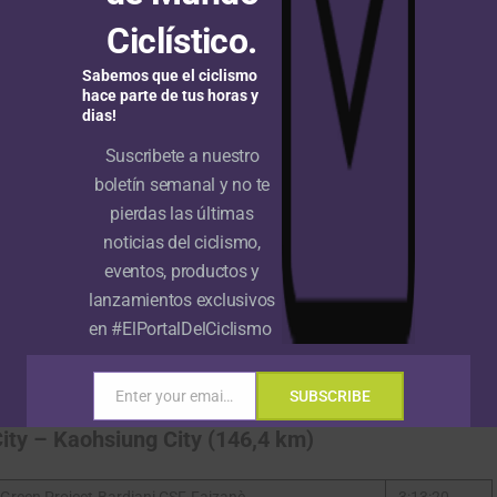
Ciclístico.
toria para Enrico Zanoncello
Sabemos que el ciclismo
hace parte de tus horas y
diani) en la última etapa.
dias!
rofesional.
Suscribete a nuestro
boletín semanal y no te
pierdas las últimas
 lleva la general con 2
noticias del ciclismo,
@benja_prades
eventos, productos y
XLXiVlzco
lanzamientos exclusivos
en #ElPortalDelCiclismo
ta)
March 16, 2023
Enter your email address
SUBSCRIBE
Email
ity – Kaohsiung City (146,4 km)