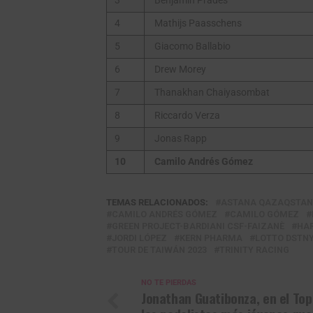
3
Benjamín Prades
4
Mathijs Paasschens
5
Giacomo Ballabio
6
Drew Morey
7
Thanakhan Chaiyasombat
8
Riccardo Verza
9
Jonas Rapp
10
Camilo Andrés Gómez
TEMAS RELACIONADOS:
ASTANA QAZAQSTAN
CAMILO ANDRÉS GÓMEZ
CAMILO GÓMEZ
GREEN PROJECT-BARDIANI CSF-FAIZANÈ
HA
JORDI LÓPEZ
KERN PHARMA
LOTTO DSTN
TOUR DE TAIWÁN 2023
TRINITY RACING
NO TE PIERDAS
Jonathan Guatibonza, en el Top