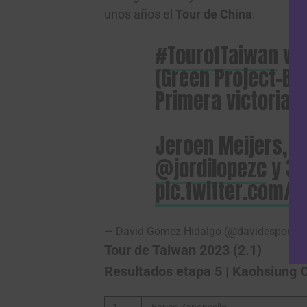
unos años el
Tour de China
.
#TourofTaiwan
vic
(Green Project-Bar
Primera victoria p
Jeroen Meijers, se
@jordilopezc
y 3
pic.twitter.com/S
— David Gómez Hidalgo (@davidesportis
Tour de Taiwan 2023 (2.1)
Resultados etapa 5 | Kaohsiung C