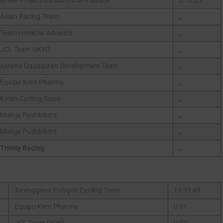
Green Project-Bardiani CSF-Faizanè
3:13:20
Aisan Racing Team
,,
Team Hrinkow Advarics
,,
JCL Team UKYO
,,
Gracias, no quiero ser parte de la comunidad
Astana Qazaqstan Development Team
,,
Equipo Kern Pharma
,,
Kinan Cycling Team
,,
Maloja Pushbikers
,,
Maloja Pushbikers
,,
Trinity Racing
,,
Terengganu Polygon Cycling Team
15:39:49
Equipo Kern Pharma
0:01