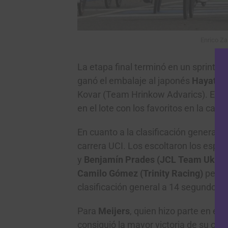
Enrico Za
La etapa final terminó en un sprint, 
ganó el embalaje al japonés
Hayato 
Kovar (Team Hrinkow Advarics). El 
en el lote con los favoritos en la cas
En cuanto a la clasificación general, 
carrera UCI. Los escoltaron los espa
y
Benjamín Prades (JCL Team Ukyo)
Camilo Gómez (Trinity Racing)
perdi
clasificación general a 14 segundos 
Para
Meijers
, quien hizo parte en el
consiguió la mayor victoria de su car