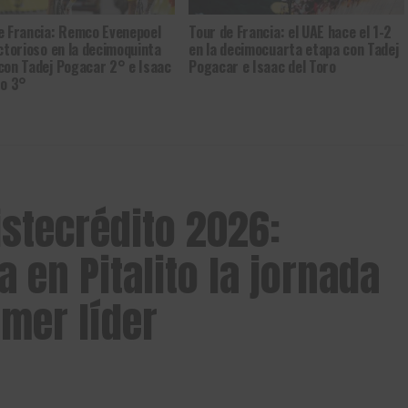
e Francia: Remco Evenepoel
Tour de Francia: el UAE hace el 1-2
ictorioso en la decimoquinta
en la decimocuarta etapa con Tadej
con Tadej Pogacar 2° e Isaac
Pogacar e Isaac del Toro
ro 3°
Gracias, no quiero ser parte de la comunidad
istecrédito 2026:
 en Pitalito la jornada
imer líder