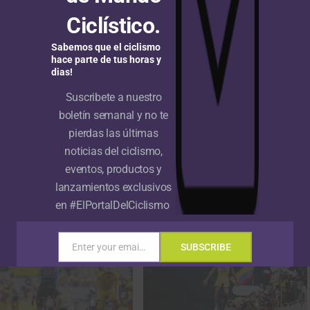
ANUNCIO
Ciclístico.
AL VEZ TE INTERESE
Sabemos que el ciclismo
hace parte de tus horas y
dias!
Suscribete a nuestro
boletín semanal y no te
pierdas las últimas
noticias del ciclismo,
eventos, productos y
g UCI: Egan Bernal se
Ranking UCI: Tadej Pogacar súper
lanzamientos exclusivos
ne como el mejor colombiano
líder del escalafón mundial tras
escalafón tras nueva
arrasar en el Tour de Francia 2026
en #ElPortalDelCiclismo
ización
Enter your email address
SUBSCRIBE
Email