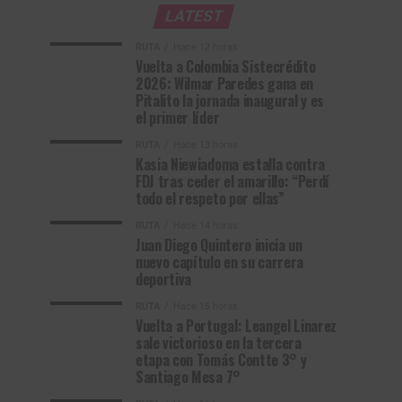
LATEST
RUTA
Hace 12 horas
Vuelta a Colombia Sistecrédito
2026: Wilmar Paredes gana en
Pitalito la jornada inaugural y es
el primer líder
RUTA
Hace 13 horas
Kasia Niewiadoma estalla contra
FDJ tras ceder el amarillo: “Perdí
todo el respeto por ellas”
RUTA
Hace 14 horas
Juan Diego Quintero inicia un
nuevo capítulo en su carrera
deportiva
RUTA
Hace 15 horas
Vuelta a Portugal: Leangel Linarez
sale victorioso en la tercera
etapa con Tomás Contte 3° y
Santiago Mesa 7°