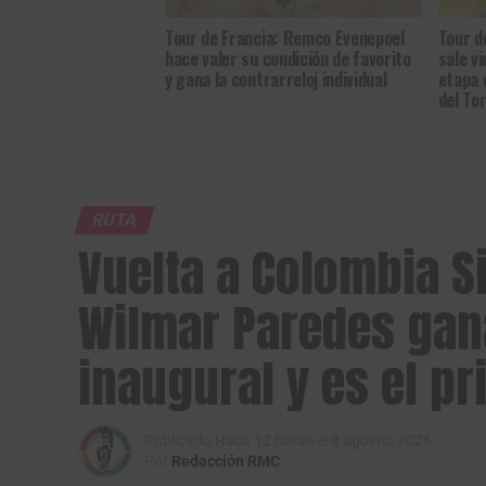
Tour de Francia: Remco Evenepoel
Tour d
hace valer su condición de favorito
sale v
y gana la contrarreloj individual
etapa 
del To
RUTA
Vuelta a Colombia S
Wilmar Paredes gana
inaugural y es el pr
Publicado
Hace 12 horas
el
8 agosto, 2026
Por
Redacción RMC