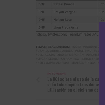
DNF
Rafael Pineda
Co
DNF
Brayan Vargas
Co
DNF
Nelson Soto
Co
DNF
Jhon Fredy Ávila
Co
https://twitter.com/TeamEmiratesUAE/
TEMAS RELACIONADOS:
2022
BARDINI CSF 
CAMILO ANDRÉS ARDILA
CICLISMO
COLOM
DESTACADA
DIDIER MERCHÁN
DRONE HOP
JHOAN SEBASTIÁN RAMÍREZ
JHON FREDY ÁV
PER SEMPRE ALFREDO
RAFAEL PINEDA
UAE
NO TE PIERDAS
La UCI aclara el uso de la caña
sillín telescópica tras dudas d
utilización en el ciclismo de ru