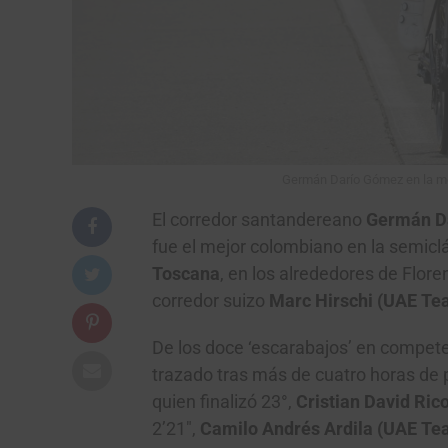
Germán Darío Gómez en la met
El corredor santandereano
Germán Da
fue el mejor colombiano en la semicl
Toscana
, en los alrededores de Flore
corredor suizo
Marc Hirschi (UAE Te
De los doce ‘escarabajos’ en competen
trazado tras más de cuatro horas de
quien finalizó 23°,
Cristian David Ric
2’21″,
Camilo Andrés Ardila (UAE Te