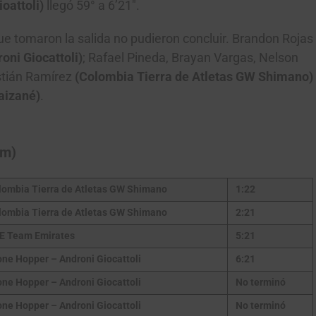
oattoli)
llegó 59° a 6’21″.
ue tomaron la salida no pudieron concluir. Brandon Rojas
oni Giocattoli)
; Rafael Pineda, Brayan Vargas, Nelson
stián Ramírez
(Colombia Tierra de Atletas GW Shimano)
aizané)
.
km)
lombia Tierra de Atletas GW Shimano
1:22
lombia Tierra de Atletas GW Shimano
2:21
E Team Emirates
5:21
one Hopper – Androni Giocattoli
6:21
one Hopper – Androni Giocattoli
No terminó
one Hopper – Androni Giocattoli
No terminó