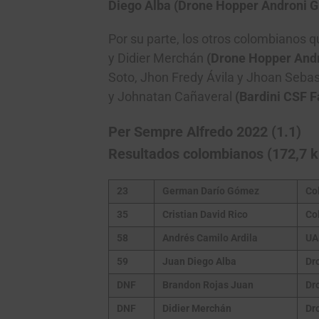
Diego Alba (Drone Hopper Androni Gi
Por su parte, los otros colombianos q
y Didier Merchán
(Drone Hopper Andr
Soto, Jhon Fredy Ávila y Jhoan Seba
y Johnatan Cañaveral
(Bardini CSF F
Per Sempre Alfredo 2022 (1.1)
Resultados colombianos (172,7 
23
German Darío Gómez
Co
35
Cristian David Rico
Co
58
Andrés Camilo Ardila
UA
59
Juan Diego Alba
Dr
DNF
Brandon Rojas
Juan
Dr
DNF
Didier Merchán
Dr