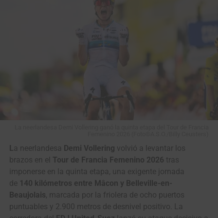
La neerlandesa Demi Vollering ganó la quinta etapa del Tour de Francia
Otros Nacionales en el Escalafón
Femenino 2026 (Foto©A.S.O./Billy Ceusters)
L
a neerlandesa
Demi Vollering
volvió a levantar los
brazos en el
Tour de Francia Femenino 2026
tras
imponerse en la quinta etapa, una exigente jornada
de
140 kilómetros entre Mâcon y Belleville-en-
Beaujolais
, marcada por la friolera de ocho puertos
puntuables y 2.900 metros de desnivel positivo. La