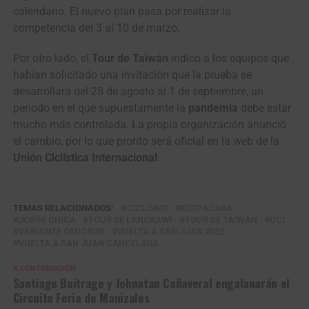
calendario. El nuevo plan pasa por realizar la
competencia del 3 al 10 de marzo.
Por otro lado, el
Tour de Taiwán
indicó a los equipos que
habían solicitado una invitación que la prueba se
desarrollará del 28 de agosto al 1 de septiembre, un
período en el que supuestamente la
pandemia
debe estar
mucho más controlada. La propia organización anunció
el cambio, por lo que pronto será oficial en la web de la
Unión Ciclística Internacional
.
TEMAS RELACIONADOS:
CICLISMO
DESTACADA
JORGE CHICA
TOUR DE LANGKAWI
TOUR DE TAIWÁN
UCI
VARIANTE ÓMICRON
VUELTA A SAN JUAN 2022
VUELTA A SAN JUAN CANCELADA
A CONTINUACIÓN
Santiago Buitrago y Johnatan Cañaveral engalanarán el
Circuito Feria de Manizales