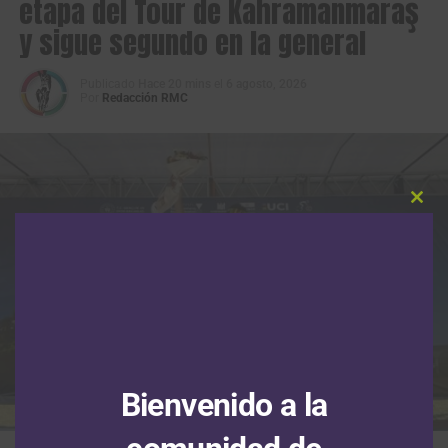
etapa del Tour de Kahramanmaraş
y sigue segundo en la general
Publicado
Hace 20 mins
el
6 agosto, 2026
Por
Redacción RMC
Clos
this
modu
Bienvenido a la
Santigo Umba ganó la tercera etapa del Tour de Kahramanmaraş 2026.