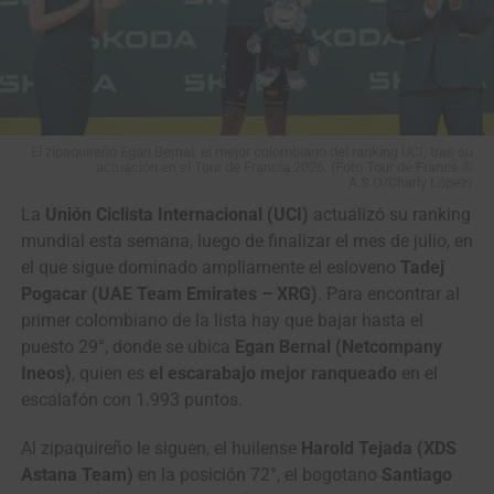
El zipaquireño Egan Bernal, el mejor colombiano del ranking UCI, tras su
actuación en el Tour de Francia 2026. (Foto Tour de France ©
A.S.O/Charly López)
La
Unión Ciclista Internacional (UCI)
actualizó su ranking
mundial esta semana, luego de finalizar el mes de julio, en
el que sigue dominado ampliamente el esloveno
Tadej
Pogacar (UAE Team Emirates – XRG)
. Para encontrar al
primer colombiano de la lista hay que bajar hasta el
puesto 29°, donde se ubica
Egan Bernal (Netcompany
Ineos)
, quien es
el escarabajo mejor ranqueado
en el
escalafón con 1.993 puntos.
Al zipaquireño le siguen, el huilense
Harold Tejada (XDS
Astana Team)
en la posición 72°, el bogotano
Santiago