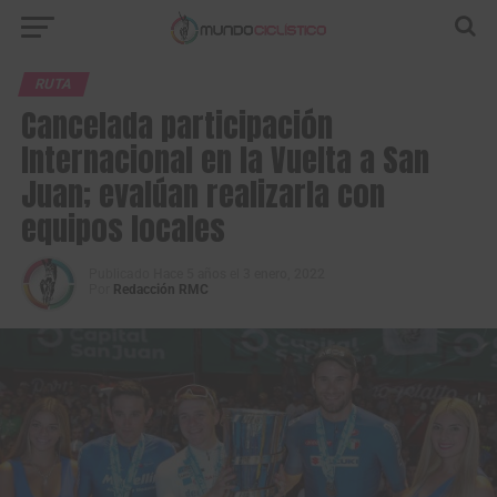
RUTA
Cancelada participación
Internacional en la Vuelta a San
Juan; evalúan realizarla con
equipos locales
Publicado
Hace 5 años
el
3 enero, 2022
Por
Redacción RMC