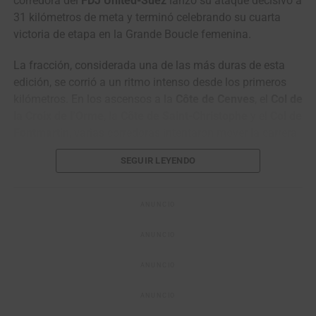
corredora del
FDJ United-Suez
lanzó su ataque decisivo a
31 kilómetros de meta y terminó celebrando su cuarta
victoria de etapa en la Grande Boucle femenina.
La fracción, considerada una de las más duras de esta
edición, se corrió a un ritmo intenso desde los primeros
kilómetros. En los ascensos a la
Côte de Cenves
, el
Col de
la Croix de l’Orme
, la
Côte de Saint-Christophe
y el
Col de
Fontmartin
, varias corredoras intentaron mover la carrera,
mientras
Puck Pieterse
sumaba puntos importantes para
SEGUIR LEYENDO
consolidarse con el maillot de la montaña.
La fuga del día quedó conformada por 19 corredoras,
ANUNCIO
entre ellas
Antonia Niedermaier
,
Dominika
Wlodarczyk
,
Juliette Berthet
,
Franziska Koch
,
Liane
ANUNCIO
Lippert
,
Amanda Spratt
,
Niamh Fisher-Black
,
Puck
Pieterse
y
Noemi Rüegg
. El grupo llegó a tener una
ANUNCIO
ventaja cercana a los dos minutos, lo que puso
ANUNCIO
momentáneamente a Niedermaier como líder virtual de la