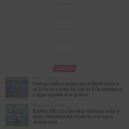
clasificación general.
ANUNCIO
ANUNCIO
ANUNCIO
ANUNCIO
ANUNCIO
LATEST
RUTA
Hace 20 mins
Santiago Umba consigue una brillante victoria
en la tercera etapa del Tour de Kahramanmaraş
y sigue segundo en la general
La suiza Marlen Reusser mantuvo la camiseta de líder del Tour de
France Femmes tras la 5a etapa (Foto©A.S.O./Billy Ceusters)
RUTA
Hace 60 mins
Ranking UCI: Egan Bernal se mantiene como el
El momento clave llegó en el
Col de Durbize
, donde el
mejor colombiano del escalafón tras nueva
trabajo de
Évita Muzic
y
Célia Gery
preparó el ataque de
actualización
Vollering a 700 metros de la cima. Solo
Marlen