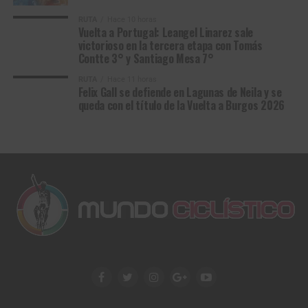
Y así como Glass terminó inspirando relatos que
RUTA
Hace 10 horas
atravesaron generaciones hasta convertirse en novela y
Vuelta a Portugal: Leangel Linarez sale
victorioso en la tercera etapa con Tomás
cine, también
Van Aert
firmó una victoria destinada a
Contte 3° y Santiago Mesa 7°
perdurar en la memoria del ciclismo, una de esas que se
cuentan durante décadas porque no solo coronan a un
RUTA
Hace 11 horas
Felix Gall se defiende en Lagunas de Neila y se
campeón: también alimentan los mitos.
queda con el título de la Vuelta a Burgos 2026