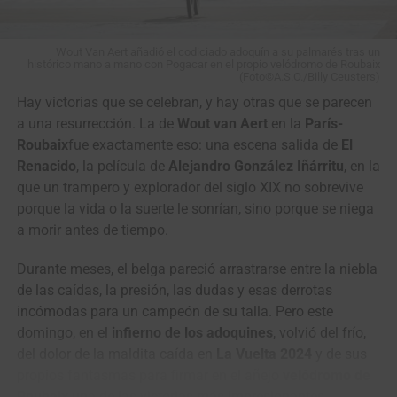
View this post on Instagram
Wout Van Aert añadió el codiciado adoquín a su palmarés tras un
histórico mano a mano con Pogacar en el propio velódromo de Roubaix
(Foto©A.S.O./Billy Ceusters)
Hay victorias que se celebran, y hay otras que se parecen
a una resurrección. La de
Wout van Aert
en la
París-
Roubaix
fue exactamente eso: una escena salida de
El
Renacido
, la película de
Alejandro González Iñárritu
, en la
que un trampero y explorador del siglo XIX no sobrevive
porque la vida o la suerte le sonrían, sino porque se niega
“Han sido días muy duros para todos.
La partida de
a morir antes de tiempo.
Cristian Camilo nos dejó un dolor muy grande como
equipo, como familia y como seres humanos
. Después
Durante meses, el belga pareció arrastrarse entre la niebla
de conversar entre corredores, directivos y cuerpo técnico,
de las caídas, la presión, las dudas y esas derrotas
tomamos la decisión de continuar esta gira por Europa
incómodas para un campeón de su talla. Pero este
como homenaje a su memoria
. Fue una decisión
domingo, en el
infierno de los adoquines
, volvió del frío,
unánime del grupo, porque sentimos que seguir en
del dolor de la maldita caída en
La Vuelta 2024
y de sus
carrera, mantenernos unidos y competir en su nombre
propios fantasmas para firmar en el añejo
velódromo de
también es una forma de recordarlo y de honrar todo lo
Roubaix
una de las victorias más impresionantes,