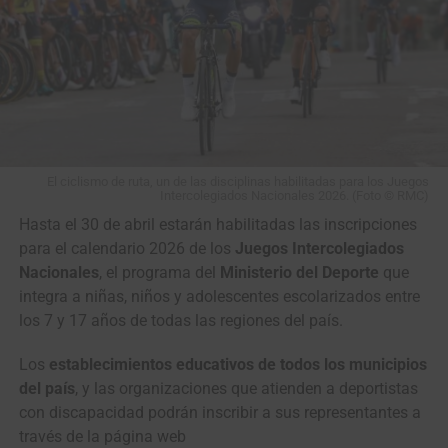
El duelo de colosos en el pavé de París-Roubaix (Foto©A.S.O./Billy
Ceusters)
Ahí empezó a tomar forma la batalla que todos
soñábamos: dos gigantes solos frente al adoquín,
El ciclismo de ruta, un de las disciplinas habilitadas para los Juegos
Intercolegiados Nacionales 2026. (Foto © RMC)
midiéndose a golpe de pedales, dos pura sangre cabeza a
Hasta el 30 de abril estarán habilitadas las inscripciones
cabeza, todavía con casi
100 kilómetros
y un mar de
para el calendario 2026 de los
Juegos Intercolegiados
piedras por delante.
Nacionales
, el programa del
Ministerio del Deporte
que
En
El Renacido
,
Hugh Glass
es despedazado por un oso,
integra a niñas, niños y adolescentes escolarizados entre
enterrado vivo, lanzado al abismo con su caballo y
los 7 y 17 años de todas las regiones del país.
obligado a atravesar a pie un desierto de hielo y
Los
establecimientos educativos de todos los municipios
temperaturas bajo cero. Así también
Pogacar
y
Van der
del país
, y las organizaciones que atienden a deportistas
Poel
parecieron quedar a merced del infierno en
con discapacidad podrán inscribir a sus representantes a
plena
París-Roubaix
.
través de la página web