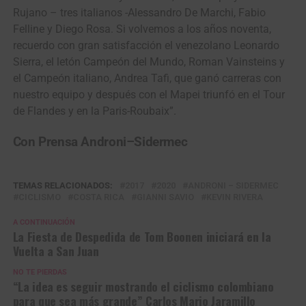
Rujano – tres italianos -Alessandro De Marchi, Fabio
Felline y Diego Rosa. Si volvemos a los años noventa,
recuerdo con gran satisfacción el venezolano Leonardo
Sierra, el letón Campeón del Mundo, Roman Vainsteins y
el Campeón italiano, Andrea Tafi, que ganó carreras con
nuestro equipo y después con el Mapei triunfó en el Tour
de Flandes y en la Paris-Roubaix”.
Con Prensa Androni–Sidermec
TEMAS RELACIONADOS:
2017
2020
ANDRONI – SIDERMEC
CICLISMO
COSTA RICA
GIANNI SAVIO
KEVIN RIVERA
A CONTINUACIÓN
La Fiesta de Despedida de Tom Boonen iniciará en la
Vuelta a San Juan
NO TE PIERDAS
“La idea es seguir mostrando el ciclismo colombiano
para que sea más grande” Carlos Mario Jaramillo