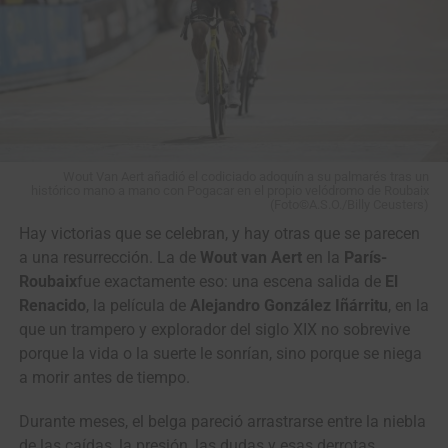
View this post on Instagram
Wout Van Aert añadió el codiciado adoquín a su palmarés tras un
histórico mano a mano con Pogacar en el propio velódromo de Roubaix
(Foto©A.S.O./Billy Ceusters)
Hay victorias que se celebran, y hay otras que se parecen
a una resurrección. La de
Wout van Aert
en la
París-
Roubaix
fue exactamente eso: una escena salida de
El
Renacido
, la película de
Alejandro González Iñárritu
, en la
que un trampero y explorador del siglo XIX no sobrevive
porque la vida o la suerte le sonrían, sino porque se niega
“Han sido días muy duros para todos.
La partida de
a morir antes de tiempo.
Cristian Camilo nos dejó un dolor muy grande como
equipo, como familia y como seres humanos
. Después
Durante meses, el belga pareció arrastrarse entre la niebla
de conversar entre corredores, directivos y cuerpo técnico,
de las caídas, la presión, las dudas y esas derrotas