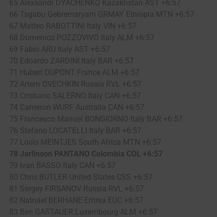
65 Alexsandr DYACHENKO Kazakhstan AST +6:57
66 Tsgabu Gebremaryam GRMAY Ethiopia MTN +6:57
67 Matteo RABOTTINI Italy VIN +6:57
68 Domenico POZZOVIVO Italy ALM +6:57
69 Fabio ARU Italy AST +6:57
70 Edoardo ZARDINI Italy BAR +6:57
71 Hubert DUPONT France ALM +6:57
72 Artem OVECHKIN Russia RVL +6:57
73 Cristiano SALERNO Italy CAN +6:57
74 Cameron WURF Australia CAN +6:57
75 Francesco Manuel BONGIORNO Italy BAR +6:57
76 Stefano LOCATELLI Italy BAR +6:57
77 Louis MEINTJES South Africa MTN +6:57
78 Jarlinson PANTANO Colombia COL +6:57
79 Ivan BASSO Italy CAN +6:57
80 Chris BUTLER United States CSS +6:57
81 Sergey FIRSANOV Russia RVL +6:57
82 Natnael BERHANE Eritrea EUC +6:57
83 Ben GASTAUER Luxembourg ALM +6:57