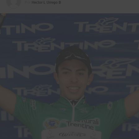
Por
Hector L Urrego B