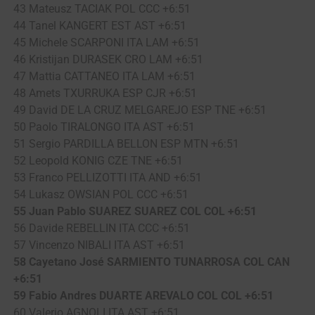
43 Mateusz TACIAK POL CCC +6:51
44 Tanel KANGERT EST AST +6:51
45 Michele SCARPONI ITA LAM +6:51
46 Kristijan DURASEK CRO LAM +6:51
47 Mattia CATTANEO ITA LAM +6:51
48 Amets TXURRUKA ESP CJR +6:51
49 David DE LA CRUZ MELGAREJO ESP TNE +6:51
50 Paolo TIRALONGO ITA AST +6:51
51 Sergio PARDILLA BELLON ESP MTN +6:51
52 Leopold KONIG CZE TNE +6:51
53 Franco PELLIZOTTI ITA AND +6:51
54 Lukasz OWSIAN POL CCC +6:51
55 Juan Pablo SUAREZ SUAREZ COL COL +6:51
56 Davide REBELLIN ITA CCC +6:51
57 Vincenzo NIBALI ITA AST +6:51
58 Cayetano José SARMIENTO TUNARROSA COL CAN
+6:51
59 Fabio Andres DUARTE AREVALO COL COL +6:51
60 Valerio AGNOLI ITA AST +6:51