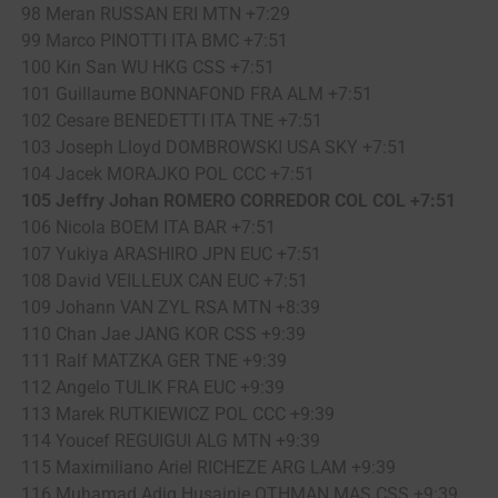
98 Meran RUSSAN ERI MTN +7:29
99 Marco PINOTTI ITA BMC +7:51
100 Kin San WU HKG CSS +7:51
101 Guillaume BONNAFOND FRA ALM +7:51
102 Cesare BENEDETTI ITA TNE +7:51
103 Joseph Lloyd DOMBROWSKI USA SKY +7:51
104 Jacek MORAJKO POL CCC +7:51
105 Jeffry Johan ROMERO CORREDOR COL COL +7:51
106 Nicola BOEM ITA BAR +7:51
107 Yukiya ARASHIRO JPN EUC +7:51
108 David VEILLEUX CAN EUC +7:51
109 Johann VAN ZYL RSA MTN +8:39
110 Chan Jae JANG KOR CSS +9:39
111 Ralf MATZKA GER TNE +9:39
112 Angelo TULIK FRA EUC +9:39
113 Marek RUTKIEWICZ POL CCC +9:39
114 Youcef REGUIGUI ALG MTN +9:39
115 Maximiliano Ariel RICHEZE ARG LAM +9:39
116 Muhamad Adiq Husainie OTHMAN MAS CSS +9:39