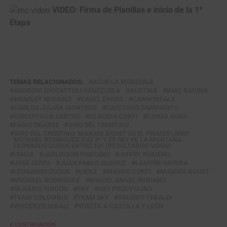
VIDEO: Firma de Planillas e inicio de la 1ª
Etapa
TEMAS RELACIONADOS:
AG2R LA MONDIALE
ANDRONI GIOCATTOLI-VENEZUELA
AUSTRIA
BMC RACING
BRADLEY WIGGINS
CADEL EVANS
CANNONDALE
CARLOS JULIÁN QUINTERO
CAYETANO SARMIENTO
CIRCUITO LA SARTHE
CLAUDIO CORTI
CORSA ROSA
FABIO DUARTE
GIRO DEL TRENTINO
GIRO DEL TRENTINO: MAXIME BOUET ES EL PRIMER LÍDER.
MICHAEL RODRÍGUEZ FUE 3º Y ES REY DE LA MONTAÑA.
LEONARDO DUQUE ENTRÓ 10º (RESULTADOS-VIDEO)
ITALIA
JARLINSON PANTANO
JEFFRY ROMERO
JOSÉ SERPA
JUAN PABLO SUÁREZ
LAMPRE-MERIDA
LEONARDO DUQUE
LIENZ
MARCO CORTI
MAXIME BOUET
MICHAEL RODRÍGUEZ
MIGUEL ANGEL RUBIANO
OLIVERIO RINCÓN
SKY
SKY PROCYCLING
TEAM COLOMBIA
TEAM SKY
VALERIO TEBALDI
VINCENZO NIBALI
VUELTA A CASTILLA Y LEÓN
A CONTINUACIÓN