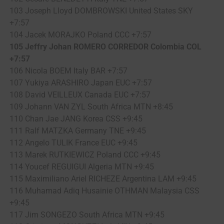
103 Joseph Lloyd DOMBROWSKI United States SKY
+7:57
104 Jacek MORAJKO Poland CCC +7:57
105 Jeffry Johan ROMERO CORREDOR Colombia COL
+7:57
106 Nicola BOEM Italy BAR +7:57
107 Yukiya ARASHIRO Japan EUC +7:57
108 David VEILLEUX Canada EUC +7:57
109 Johann VAN ZYL South Africa MTN +8:45
110 Chan Jae JANG Korea CSS +9:45
111 Ralf MATZKA Germany TNE +9:45
112 Angelo TULIK France EUC +9:45
113 Marek RUTKIEWICZ Poland CCC +9:45
114 Youcef REGUIGUI Algeria MTN +9:45
115 Maximiliano Ariel RICHEZE Argentina LAM +9:45
116 Muhamad Adiq Husainie OTHMAN Malaysia CSS
+9:45
117 Jim SONGEZO South Africa MTN +9:45