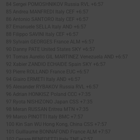
84 Sergei POMOSHNIKOV Russia RVL +6:57
85 Andrea MANFREDI Italy CEF +6:57
86 Antonio SANTORO Italy CEF +6:57
87 Emanuele SELLA Italy AND +6:57
88 Filippo SAVINI Italy CEF +6:57
89 Sylvain GEORGES France ALM +6:57
90 Danny PATE United States SKY +6:57
91 Tomas Aurelio GIL MARTINEZ Venezuela AND +6:57
92 Xabier ZANDIO ECHAIDE Spain SKY +6:57
93 Pierre ROLLAND France EUC +6:57
94 Giairo ERMETI Italy AND +6:57
95 Alexander RYBAKOV Russia RVL +6:57
96 Adrian HONKISZ Poland CCC +7:35
97 Ryota NISHIZONO Japan CSS +7:35
98 Meran RUSSAN Eritrea MTN +7:35
99 Marco PINOTTI Italy BMC +7:57
100 Kin San WU Hong Kong, China CSS +7:57
101 Guillaume BONNAFOND France ALM +7:57
102 Cesare BENEDETTI Italy TNE +7:57