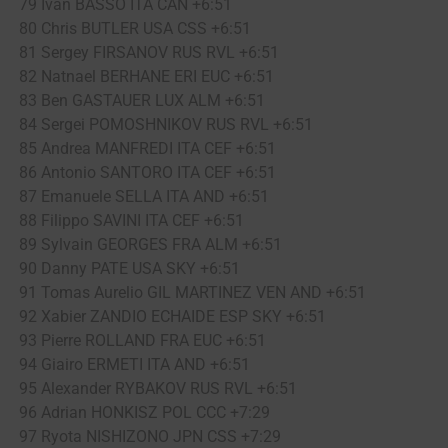
79 Ivan BASSO ITA CAN +6:51
80 Chris BUTLER USA CSS +6:51
81 Sergey FIRSANOV RUS RVL +6:51
82 Natnael BERHANE ERI EUC +6:51
83 Ben GASTAUER LUX ALM +6:51
84 Sergei POMOSHNIKOV RUS RVL +6:51
85 Andrea MANFREDI ITA CEF +6:51
86 Antonio SANTORO ITA CEF +6:51
87 Emanuele SELLA ITA AND +6:51
88 Filippo SAVINI ITA CEF +6:51
89 Sylvain GEORGES FRA ALM +6:51
90 Danny PATE USA SKY +6:51
91 Tomas Aurelio GIL MARTINEZ VEN AND +6:51
92 Xabier ZANDIO ECHAIDE ESP SKY +6:51
93 Pierre ROLLAND FRA EUC +6:51
94 Giairo ERMETI ITA AND +6:51
95 Alexander RYBAKOV RUS RVL +6:51
96 Adrian HONKISZ POL CCC +7:29
97 Ryota NISHIZONO JPN CSS +7:29