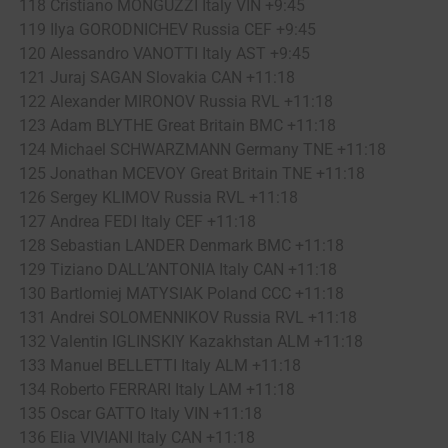
118 Cristiano MONGUZZI Italy VIN +9:45
119 Ilya GORODNICHEV Russia CEF +9:45
120 Alessandro VANOTTI Italy AST +9:45
121 Juraj SAGAN Slovakia CAN +11:18
122 Alexander MIRONOV Russia RVL +11:18
123 Adam BLYTHE Great Britain BMC +11:18
124 Michael SCHWARZMANN Germany TNE +11:18
125 Jonathan MCEVOY Great Britain TNE +11:18
126 Sergey KLIMOV Russia RVL +11:18
127 Andrea FEDI Italy CEF +11:18
128 Sebastian LANDER Denmark BMC +11:18
129 Tiziano DALL’ANTONIA Italy CAN +11:18
130 Bartlomiej MATYSIAK Poland CCC +11:18
131 Andrei SOLOMENNIKOV Russia RVL +11:18
132 Valentin IGLINSKIY Kazakhstan ALM +11:18
133 Manuel BELLETTI Italy ALM +11:18
134 Roberto FERRARI Italy LAM +11:18
135 Oscar GATTO Italy VIN +11:18
136 Elia VIVIANI Italy CAN +11:18